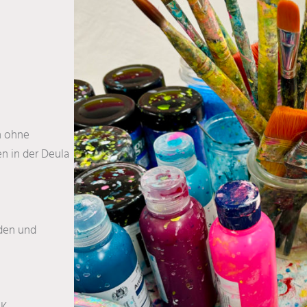
n ohne
n in der Deula
nden und