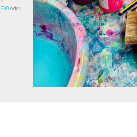
UK
=730
oder